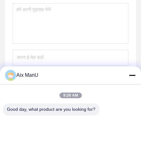
Aix ManU
भेजना
9:26 AM
Good day, what product are you looking for?
YIXING HUADING MACHINERY CO.,LTD.