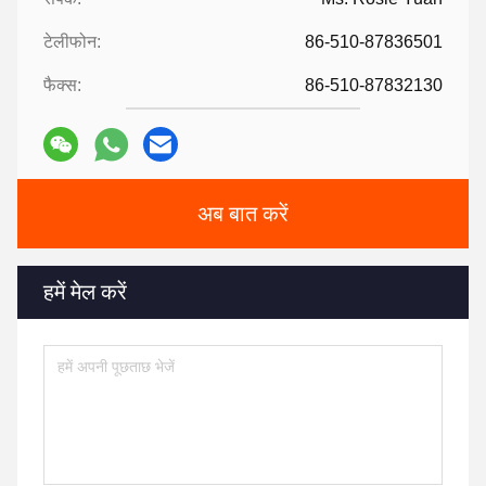
टेलीफोन:
86-510-87836501
फैक्स:
86-510-87832130
अब बात करें
हमें मेल करें