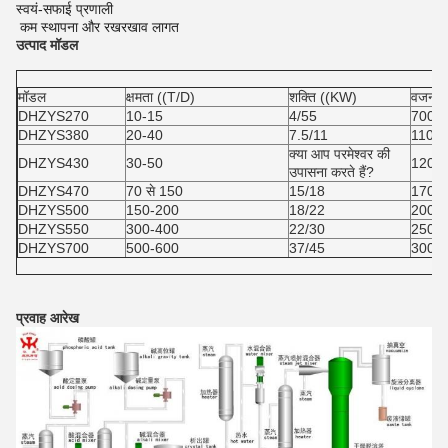
स्वयं-सफाई प्रणाली
️ कम स्थापना और रखरखाव लागत
उत्पाद मॉडल
मॉडल
क्षमता ((T/D)
शक्ति ((KW)
वजन ((
DHZYS270
10-15
4/55
700
DHZYS380
20-40
7.5/11
1100
क्या आप परमेश्वर की
DHZYS430
30-50
1200
उपासना करते हैं?
DHZYS470
70 से 150
15/18
1700
DHZYS500
150-200
18/22
2000
DHZYS550
300-400
22/30
2500
DHZYS700
500-600
37/45
3000
प्रवाह आरेख