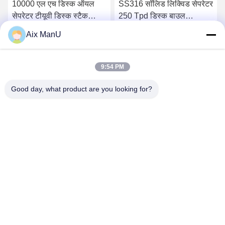
10000 एल एच डिस्क ऑयल
SS316 सॉलिड लिक्विड सेपरेटर
सेपरेटर टीयूवी डिस्क स्टैक
250 Tpd डिस्क बाउल
सेंट्रीफ्यूज
सेंट्रीफ्यूज
Aix ManU
सबसे अच्छी कीमत पाएं
सबसे अच्छी कीमत पाएं
9:54 PM
Good day, what product are you looking for?
YIXING HUADING MACHINERY CO.,LTD.
info@yxhuading.com
86-510-87836501
नंबर 888 #, यिगाओ रोड, यिक्सिंग, जिआंगसू पीआर चीन