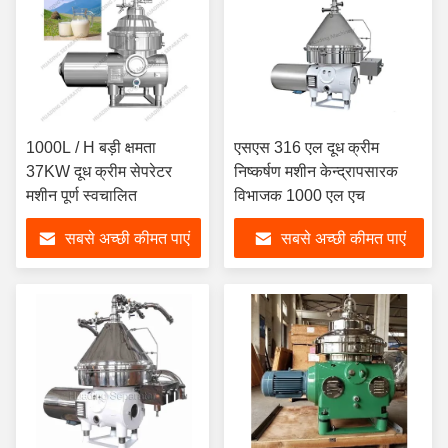
1000L / H बड़ी क्षमता
एसएस 316 एल दूध क्रीम
37KW दूध क्रीम सेपरेटर
निष्कर्षण मशीन केन्द्रापसारक
मशीन पूर्ण स्वचालित
विभाजक 1000 एल एच
सबसे अच्छी कीमत पाएं
सबसे अच्छी कीमत पाएं