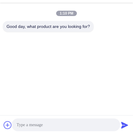
भेजना
1:10 PM
Good day, what product are you looking for?
YIXING HUADING MACHINERY CO.,LTD.
info@yxhuading.com
86-510-87836501
नंबर 888 #, यिगाओ रोड, यिक्सिंग, जिआंगसू पीआर चीन
चीन अच्छी गुणवत्ता डिस्क स्टैक सेपरेटर आपूर्तिकर्ता. कॉपीराइट © 2021-
2026 YIXING HUADING MACHINERY CO.,LTD. . सर्वाधिकार
सुरक्षित।