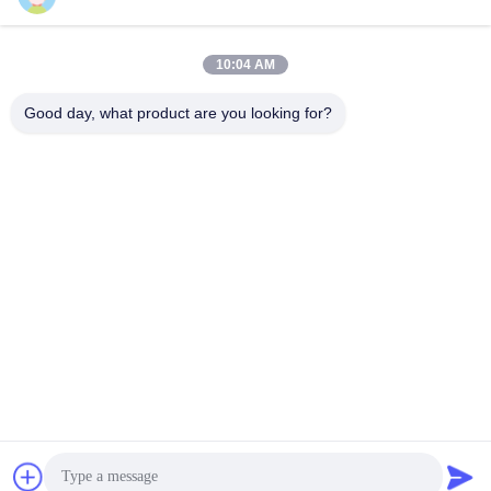
भेजना
10:04 AM
Good day, what product are you looking for?
YIXING HUADING MACHINERY CO.,LTD.
info@yxhuading.com
86-510-87836501
नंबर 888 #, यिगाओ रोड, यिक्सिंग, जिआंगसू पीआर चीन
चीन अच्छी गुणवत्ता डिस्क स्टैक सेपरेटर आपूर्तिकर्ता. कॉपीराइट © 2021-
2026 YIXING HUADING MACHINERY CO.,LTD. . सर्वाधिकार
सुरक्षित।