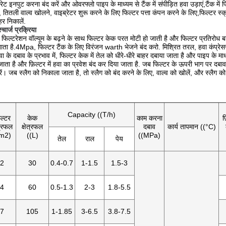
्ट्रेट इनपुट करना बंद करें और ओवरफ्लो पाइप के माध्यम से टैंक में संपीड़ित हवा उड़ाएं,टैंक में
, तितली वाल्व खोलने, वाइब्रेटर शुरू करने के लिए फिल्टर पत्ता कंपन करने के लिए,फिल्टर स्क्
हर निकालें.
्चार्ज प्रक्रिया
 की फिल्टरेशन वॉल्यूम के बढ़ने के साथ फिल्टर केक परत मोटी हो जाती है और फिल्टर प्रतिरोध
ता है.4Mpa, फिल्टर टैंक के लिए विरंजन warth भेजने बंद करो. मिश्रित तरल, हवा कंप्रेसर 
ा के दबाव के प्रभाव में, फिल्टर केक में तेल को धीरे-धीरे बाहर दबाया जाता है और पाइप के मा
ाता है और फ़िल्टर में हवा का प्रवेश बंद कर दिया जाता है. जब फिल्टर के ऊपरी भाग पर दबाव ग
करें। जब स्लैग को निकाला जाता है, तो स्लैग को बंद करने के लिए, वाल्व को खोलें, और स्लैग
Capacity ((T/h)
िल्टर
केक
काम करना
फ
ेत्रफल
क्षेत्रफल
दबाव
कार्य तापमान ((°C)
(m2)
((L)
((MPa)
तेल
राल
पेय
2
30
0.4-0.7
1-1.5
1.5-3
4
60
0.5-1.3
2-3
1.8-5.5
7
105
1-1.85
3-6.5
3.8-7.5