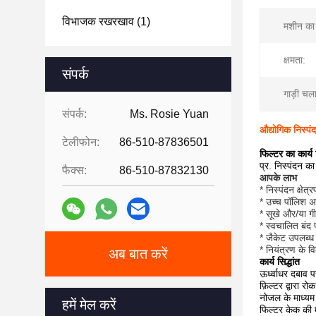
विभाजक रखरखाव
(1)
मशीन का 
क्षमता:
संपर्क
गाड़ी चल
संपर्क:
Ms. Rosie Yuan
औद्योगिक निस्प
टेलीफोन:
86-510-87836501
फिल्टर का कार्य स
प्र. निस्पंदन क
फैक्स:
86-510-87832130
आपके लाभ
* निस्पंदन क्षे
* उच्च पॉलिश अन
* सूखे और/या गील
* स्वचालित बंद 
* जैकेट उपलब्ध 
* नियंत्रण के वि
अब बात करें
कार्य सिद्धांत
ऊर्ध्वाधर दबाव प
फ़िल्टर द्वारा 
नोजल के माध्यम स
हमें मेल करें
फिल्टर केक की म