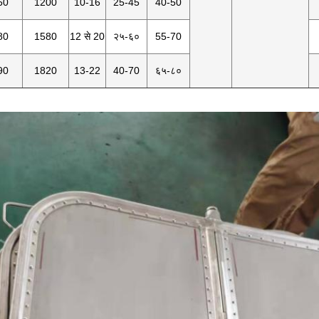
60
1200
10-16
25-45
40-50
80
1580
12 से 20
२५-६०
55-70
90
1820
13-22
40-70
६५-८०