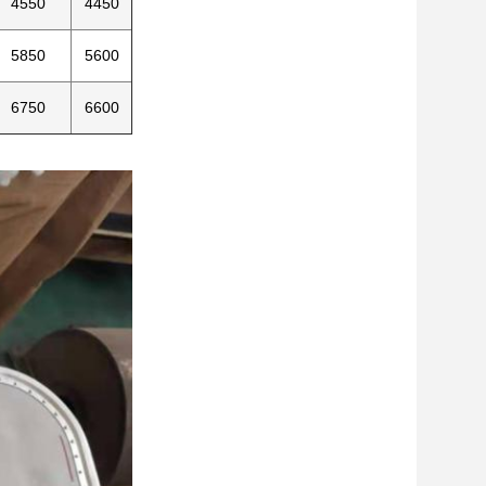
4550
4450
5850
5600
6750
6600