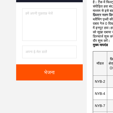
है। टैंक में फिल
संपीड़ित हवा बंद
माध्यम से इसे बा
फ़िल्टर स्लग डिस
ब्लीचिंग पृथ्वी
दबाव गेज 0 दिखा
में इनपुट हवा।हव
को सूखा दबाया ज
डिस्चार्ज शुरू 
दौर शुरू करें।
मुख्य मापदंड
फ़
मॉडल
क्ष
(
भेजना
NYB-2
NYB-4
NYB-7