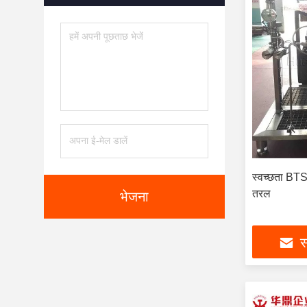
स्वच्छता BT
तरल
भेजना
स