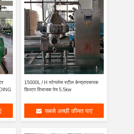
्टर
15000L / H स्टेनलेस स्टील केन्द्रापसारक
UADING
फ़िल्टर विभाजक पेय 5.5kw
ं
सबसे अच्छी कीमत पाएं