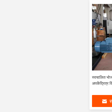
स्वचालित भो
अपकेंद्रित्
स