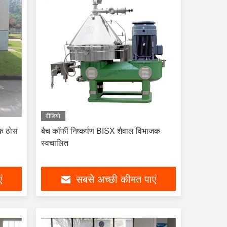
वीडियो
जक ठोस
बैच कॉफी निष्कर्षण BISX शैवाल विभाजक
स्वचालित
ं
सबसे अच्छी कीमत पाएं