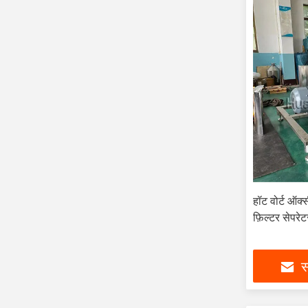
हॉट वोर्ट ऑक
फ़िल्टर सेपरे
स