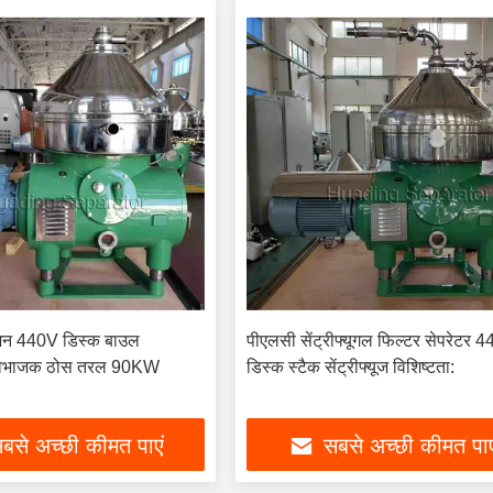
जन 440V डिस्क बाउल
पीएलसी सेंट्रीफ्यूगल फिल्टर सेपरेटर 
र विभाजक ठोस तरल 90KW
डिस्क स्टैक सेंट्रीफ्यूज विशिष्टता:
बसे अच्छी कीमत पाएं
सबसे अच्छी कीमत पाए