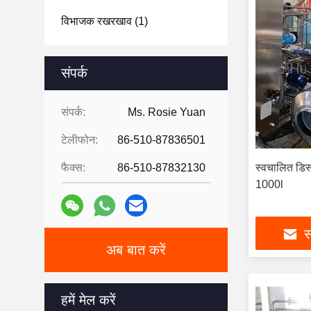
विभाजक रखरखाव
(1)
संपर्क
संपर्क:
Ms. Rosie Yuan
टेलीफोन:
86-510-87836501
फैक्स:
86-510-87832130
स्वचालित डिस्
1000l
स
अब बात करें
हमें मेल करें