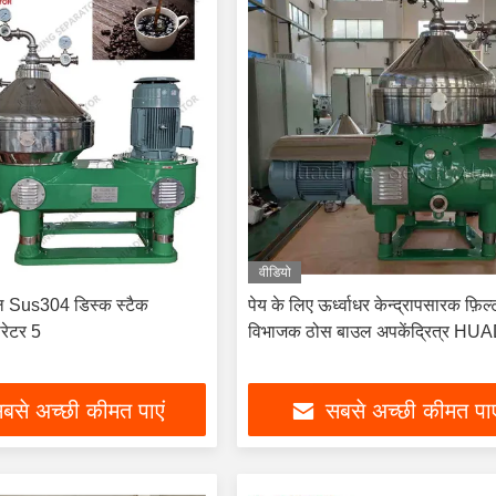
वीडियो
ील Sus304 डिस्क स्टैक
पेय के लिए ऊर्ध्वाधर केन्द्रापसारक फ़िल
परेटर 5
विभाजक ठोस बाउल अपकेंद्रित्र H
बसे अच्छी कीमत पाएं
सबसे अच्छी कीमत पाए