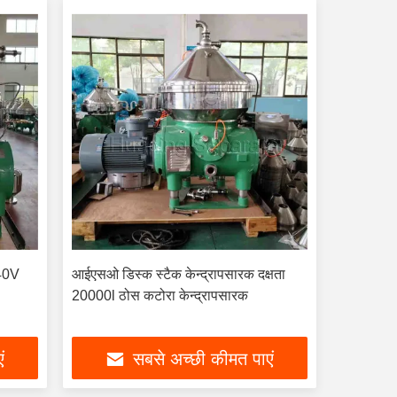
440V
आईएसओ डिस्क स्टैक केन्द्रापसारक दक्षता
20000l ठोस कटोरा केन्द्रापसारक
ं
सबसे अच्छी कीमत पाएं