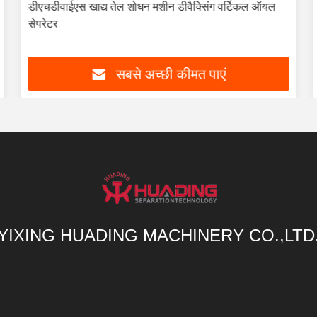
डीएचडीवाईएस खाद्य तेल शोधन मशीन डीवैक्सिंग वर्टिकल ऑयल
सेपरेटर
सबसे अच्छी कीमत पाएं
YIXING HUADING MACHINERY CO.,LTD