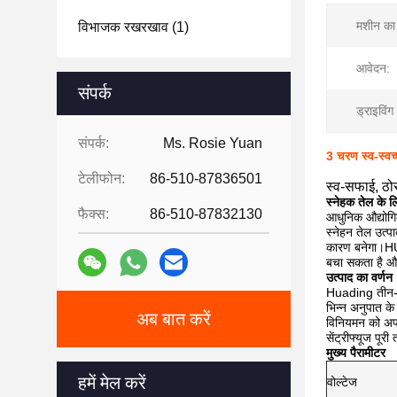
मशीन का 
विभाजक रखरखाव
(1)
आवेदन:
संपर्क
ड्राइविंग
संपर्क:
Ms. Rosie Yuan
3 चरण स्व-स्वच
टेलीफोन:
86-510-87836501
स्व-सफाई, ठोस
स्नेहक तेल के लि
फैक्स:
86-510-87832130
आधुनिक औद्योगिक 
स्नेहन तेल उत्प
कारण बनेगा।HUA
बचा सकता है और
उत्पाद का वर्णन
Huading तीन-चरण
भिन्न अनुपात के
अब बात करें
विनियमन को अपन
सेंट्रीफ्यूज प
मुख्य पैरामीटर
हमें मेल करें
वोल्टेज