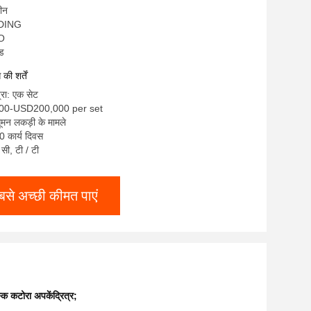
चीन
ADING
SO
्ड
ी शर्तें
्रा: एक सेट
000-USD200,000 per set
धूमन लकड़ी के मामले
0 कार्य दिवस
/ सी, टी / टी
बसे अच्छी कीमत पाएं
क कटोरा अपकेंद्रित्र;