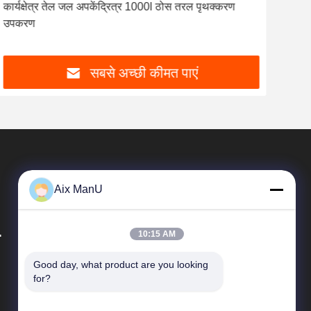
कार्यक्षेत्र तेल जल अपकेंद्रित्र 1000l ठोस तरल पृथक्करण
दो
उपकरण
सबसे अच्छी कीमत पाएं
Aix ManU
.
10:15 AM
Good day, what product are you looking 
त्वरित सम्पक
for?
कंपनी प्रोफ़ाइल