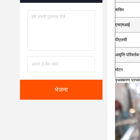
शक्ति
एचएमआई
पीएलसी
आवृत्ति परिवर्तक
मोटर
पृथक्करण प्रभा
भेजना