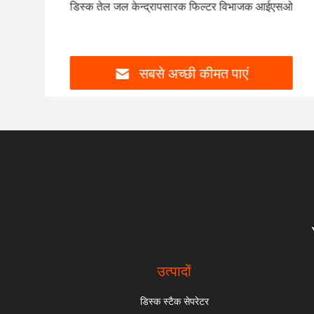
ति
डिस्क तेल जल केन्द्रापसारक फिल्टर विभाजक आईएसओ
सबसे अच्छी कीमत पाएं
उत्पादों
डिस्क स्टैक सेपरेटर