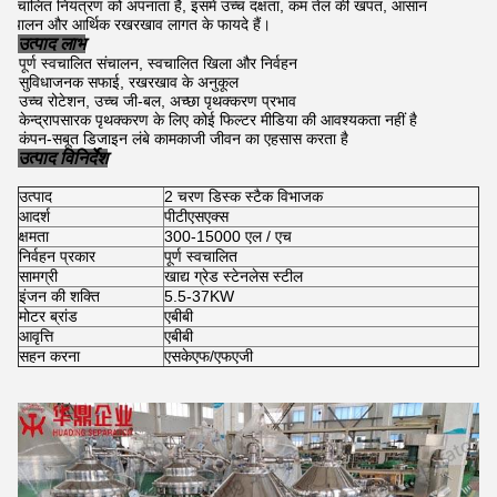
स्वचालित नियंत्रण को अपनाता है, इसमें उच्च दक्षता, कम तेल की खपत, आसान
संचालन और आर्थिक रखरखाव लागत के फायदे हैं।
उत्पाद लाभ
पूर्ण स्वचालित संचालन, स्वचालित खिला और निर्वहन
सुविधाजनक सफाई, रखरखाव के अनुकूल
उच्च रोटेशन, उच्च जी-बल, अच्छा पृथक्करण प्रभाव
केन्द्रापसारक पृथक्करण के लिए कोई फिल्टर मीडिया की आवश्यकता नहीं है
कंपन-सबूत डिजाइन लंबे कामकाजी जीवन का एहसास करता है
उत्पाद विनिर्देश
उत्पाद
2 चरण डिस्क स्टैक विभाजक
आदर्श
पीटीएसएक्स
क्षमता
300-15000 एल / एच
निर्वहन प्रकार
पूर्ण स्वचालित
सामग्री
खाद्य ग्रेड स्टेनलेस स्टील
इंजन की शक्ति
5.5-37KW
मोटर ब्रांड
एबीबी
आवृत्ति
एबीबी
सहन करना
एसकेएफ/एफएजी