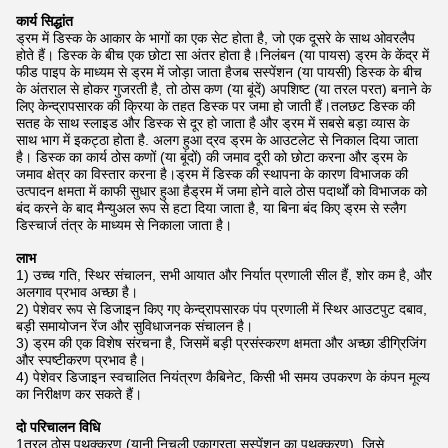
कार्य सिद्धांत
ड्रम में डिस्क के आकार के भागों का एक सेट होता है, जो एक दूसरे के साथ ओवरलैप
होते हैं। डिस्क के बीच एक छोटा सा अंतर होता है।निलंबन (या पायस) ड्रम के केंद्र में
फीड पाइप के माध्यम से ड्रम में जोड़ा जाता हैजब सस्पेंशन (या पायसी) डिस्क के बीच
के अंतराल से होकर गुजरती है, तो ठोस कण (या बूंदें) अपशिष्ट (या तरल परत) बनाने के
लिए केन्द्रापसारक की क्रिया के तहत डिस्क पर जमा हो जाती हैं।तलछट डिस्क की
सतह के साथ स्लाइड और डिस्क से दूर हो जाता है और ड्रम में सबसे बड़ा व्यास के
साथ भाग में इकट्ठा होता है. अलग हुआ द्रव ड्रम के आउटलेट से निकाल दिया जाता
है। डिस्क का कार्य ठोस कणों (या बूंदों) की जमाव दूरी को छोटा करना और ड्रम के
जमाव क्षेत्र का विस्तार करना है।ड्रम में डिस्क की स्थापना के कारण विभाजक की
उत्पादन क्षमता में काफी सुधार हुआ हैड्रम में जमा होने वाले ठोस पदार्थों को विभाजक को
बंद करने के बाद मैन्युअल रूप से हटा दिया जाता है, या बिना बंद किए ड्रम से स्लैग
डिस्चार्ज तंत्र के माध्यम से निकाला जाता है।
लाभ
1) उच्च गति, स्थिर संचालन, सभी आयात और निर्यात प्रणाली सील हैं, शोर कम है, और
अलगाव प्रभाव अच्छा है।
2) पेशेवर रूप से डिजाइन किए गए केन्द्रापसारक पंप प्रणाली में स्थिर आउटपुट दबाव,
बड़ी समायोजन रेंज और सुविधाजनक संचालन है।
3) ड्रम की एक विशेष संरचना है, जिसमें बड़ी प्रसंस्करण क्षमता और अच्छा डीग्रिजिंग
और स्पष्टीकरण प्रभाव है।
4) पेशेवर डिजाइन स्वचालित नियंत्रण कैबिनेट, किसी भी समय उपकरण के कंपन मूल्य
का निरीक्षण कर सकते हैं।
दो परिचालन विधि
1तरल ठोस पृथक्करण (यानी निचली एकाग्रता सस्पेंशन का पृथक्करण), जिसे