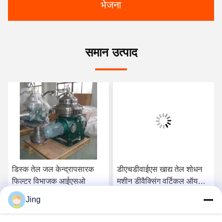
भेजना
समान उत्पाद
डिस्क तेल जल केन्द्रापसारक
डीएचडीवाईएस खाद्य तेल शोधन
फिल्टर विभाजक आईएसओ
मशीन डीवैक्सिंग वर्टिकल ऑयल
सेपरेटर
Jing
सबसे अच्छी कीमत पाएं
सबसे अच्छी कीमत पाएं