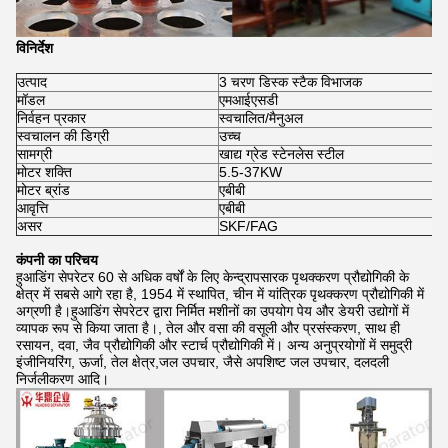
विनिर्देश
उत्पाद
3 चरण डिस्क स्टैक विभाजक
मॉडल
एमआईएसडी
निर्वहन प्रकार
स्वचालित/मैनुअल
स्वचालन की डिग्री
उच्च
सामग्री
खाद्य ग्रेड स्टेनलेस स्टील
मोटर शक्ति
5.5-37KW
मोटर ब्रांड
एबीबी
आवृत्ति
एबीबी
असर
SKF/FAG
कंपनी का परिचय
हुआडिंग सेपरेटर 60 से अधिक वर्षों के लिए केन्द्रापसारक पृथक्करण प्रौद्योगिकी के
क्षेत्र में सबसे आगे रहा है, 1954 में स्थापित, चीन में यांत्रिक पृथक्करण प्रौद्योगिकी में
अग्रणी है।हुआडिंग सेपरेटर द्वारा निर्मित मशीनों का उपयोग पेय और डेयरी उद्योगों में
व्यापक रूप से किया जाता है।, तेल और वसा की वसूली और प्रसंस्करण, साथ ही
रसायन, दवा, जैव प्रौद्योगिकी और स्टार्च प्रौद्योगिकी में। अन्य अनुप्रयोगों में समुद्री
इंजीनियरिंग, ऊर्जा, तेल क्षेत्र,जल उपचार, जैसे अपशिष्ट जल उपचार, दलदली
निर्जलीकरण आदि।