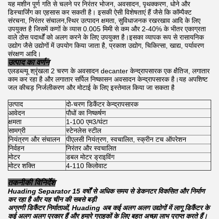
यह मशीन पूर्ण गति से चलने पर निरंतर भोजन, अवसादन, पृथक्करण, धोने और
डिस्चार्जिंग का एहसास कर सकती है। इसकी ऐसी विशेषताएं हैं जैसे कि कॉम्पैक्ट
संरचना, निरंतर संचालन,स्थिर उत्पादन क्षमता, सुविधाजनक रखरखाव आदि के लिए
उपयुक्त है जिसमें कणों के व्यास 0.005 मिमी से कम और 2-40% के भीतर एकाग्रता
वाले ठोस पदार्थों को अलग करने के लिए उपयुक्त है।इसका व्यापक रूप से रासायनिक
उद्योग जैसे उद्योगों में उपयोग किया जाता है, प्रकाश उद्योग, चिकित्सा, खाद्य, पर्यावरण
संरक्षण आदि।
उत्पाद का वर्णन
एलडब्ल्यू श्रृंखला 2 चरण के अवसादन decanter केन्द्रापसारक एक क्षैतिज, लगातार
काम कर रहा है और लगातार सर्पिल निष्कासन अवसादन केन्द्रापसारक है।यह अपशिष्ट
जल कीचड़ निर्जलीकरण और मोटाई के लिए इस्तेमाल किया जा सकता है
उत्पाद
दो-चरण डिकैंटर केन्द्रापसारक
आवेदन
पौधों का निष्कर्षण
क्षमता
1-100 एम3/घंटा
सामग्री
स्टेनलेस स्टील
नियंत्रण और संचालन
पीएलसी नियंत्रण, स्वचालित, स्क्रीन टच ऑपरेशन
निर्वहन
निरंतर और स्वचालित
मोटर
डबल मोटर ड्राइविंग
मोटर शक्ति
4-110 किलोवाट
तकनीकी विनिर्देश
Huading Separator 15 वर्षों से अधिक समय से डेकनटर विकसित और निर्माण
कर रहा है और यह चीन की सबसे बड़ी
अग्रणी डिकैंटर निर्माताओं, Huading अब कई अलग अलग उद्योगों में लागू डिकैंटर के
कई अलग अलग प्रकार हैं और हमारे ग्राहकों के लिए बहुत अच्छा लाभ प्राप्त करते हैं।