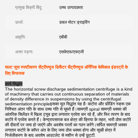
प्रमुख बिक्री बिंदु:
उच्च उत्पादकता
ऊर्जा:
डबल मोटर ड्राइविंग
आवृत्ति:
एबीबी
असर पड़ना:
एसकेएफ/एफएजी
माल्ट जूस स्पष्टीकरण सेंट्रीफ्यूज डिकैंटर सेंट्रीफ्यूज ऑर्गेनिक केमिकल इंडस्ट्री के
लिए विभाजक
कार्य सिद्धांत
The horizontal screw discharge sedimentation centrifuge is a kind
of machinery that carries out continuous separation of materials
of density difference in suspensions by using the centrifugal
sedimentation principleइसका मूल सिद्धांत यह हैः कटोरा और फ़ीडिंग स्क्रू एक
निश्चित अंतर गति के साथ उच्च गति से घूमते हैं।सामग्री spiral सामग्री धक्का की
आंतरिक सिलेंडर में खिला ट्यूब द्वारा लगातार प्रवेश कर रहे हैं, और फिर त्वरण के बाद
कटोरे में प्रवेश करते हैं। केन्द्रापसारक बल क्षेत्र की क्रिया के तहत, भारी ठोस कटोरे
की दीवारों पर जमा हो जाएंगे और अवशेष परतों का गठन करेंगे।सर्पिल सामग्री धक्का
लगातार कटोरे के कॉपर अंत के लिए जमा ठोस धक्का होगा और सूखी क्षेत्र में
निर्जलीकरण के बाद अवशेष आउटलेट से मशीन से उन्हें छुट्टी.