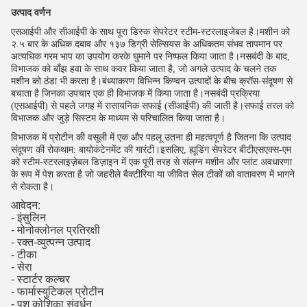
उत्पाद वर्णन
एसआईपी और सीआईपी के साथ पूरा डिस्क सेपरेटर स्टीम-स्टरलाइजेबल है।मशीन को
२.५ बार के अधिक दबाव और १३७ डिग्री सेल्सियस के अधिकतम संभव तापमान पर
अत्यधिक गरम भाप का उपयोग करके घुमाने पर निष्फल किया जाता है।नसबंदी के बाद,
विभाजक को बाँझ हवा के साथ कवर किया जाता है, जो अगले उत्पाद के चलने तक
मशीन को ठंडा भी करता है।बंध्याकरण विभिन्न किण्वन उत्पादों के बीच क्रॉस-संदूषण से
बचाता है जिनका उपचार एक ही विभाजक में किया जाता है।नसबंदी प्रक्रिया
(एसआईपी) से पहले जगह में रासायनिक सफाई (सीआईपी) की जाती है।सफाई तरल को
विभाजक और जुड़े सिस्टम के माध्यम से परिचालित किया जाता है।
विभाजक में प्रोटीन की वसूली में एक और पहलू उतना ही महत्वपूर्ण है जितना कि उत्पाद
संदूषण की रोकथाम: बायोकंटेनमेंट की गारंटी।इसलिए, ह्यूडिंग सेपरेटर बीटीएसएक्स-एम
को स्टीम-स्टरलाइज़ेबल डिज़ाइन में एक पूरी तरह से संलग्न मशीन और प्लांट अवधारणा
के रूप में पेश करता है जो जहरीले बैक्टीरिया या जीवित सेल टीकों को वातावरण में भागने
से रोकता है।
आवेदन:
- इंसुलिन
- मोनोक्लोनल प्रतिरक्षी
- रक्त-व्युत्पन्न उत्पाद
- टीका
- सेरा
- स्टार्टर कल्चर
- फार्मास्युटिकल प्रोटीन
- पशु कोशिका संवर्धन