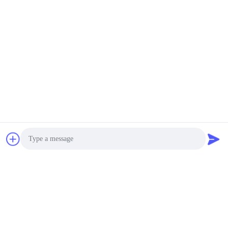
सबसे अच्छी कीमत पाएं
सबसे अच्छी कीमत पाएं
YIXING HUADING MACHINERY CO.,LTD.
info@yxhuading.com
86-510-87836501
नंबर 888 #, यिगाओ रोड, यिक्सिंग, जिआंगसू पीआर चीन
Photo
चीन अच्छी गुणवत्ता डिस्क स्टैक सेपरेटर आपूर्तिकर्ता. कॉपीराइट © 2021-
2026 YIXING HUADING MACHINERY CO.,LTD. . सर्वाधिकार
Video Call
सुरक्षित।