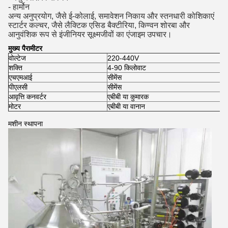
- हार्मोन
अन्य अनुप्रयोग, जैसे ई-कोलाई, समावेशन निकाय और स्तनधारी कोशिकाएं
स्टार्टर कल्चर, जैसे लैक्टिक एसिड बैक्टीरिया, किण्वन शोरबा और
आनुवंशिक रूप से इंजीनियर सूक्ष्मजीवों का एंजाइम उपचार।
मुख्य पैरामीटर
वोल्टेज
220-440V
शक्ति
4-90 किलोवाट
एचएमआई
सीमेंस
पीएलसी
सीमेंस
आवृत्ति कनवर्टर
एबीबी या कुमारक
मोटर
एबीबी या वानान
मशीन स्थापना